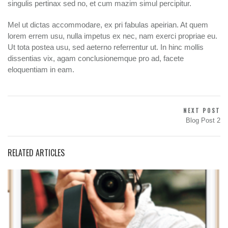
singulis pertinax sed no, et cum mazim simul percipitur.
Mel ut dictas accommodare, ex pri fabulas apeirian. At quem
lorem errem usu, nulla impetus ex nec, nam exerci propriae eu.
Ut tota postea usu, sed aeterno referrentur ut. In hinc mollis
dissentias vix, agam conclusionemque pro ad, facete
eloquentiam in eam.
Post
NEXT POST
Next
Blog Post 2
navigation
Post:
RELATED ARTICLES