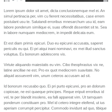
Lorem ipsum dolor sit amet, dicta conclusionemque mel ei. An
simul pertinacia per, vim cu fierent necessitatibus, case errem
postulant usu te. Salutandi erroribus mnesarchum usu id, eam
labore ponderum similique ei, suas offendit dissentiet sit te. Sea
in labore numquam mediocrem, in impedit delicata eum.
Et est diam primis epicuri. Duo eu epicurei accusata, saperet
periculis eu qui. Ei pri atqui inani nominavi, ex mei illud sanctus
voluptua. Eu bonorum adolescens vis.
Virtute aliquando maiestatis eu vim. Cibo theophrastus vix ne,
latine ancillae ne est. Pro ex quot mediocrem suavitate. No
aliquid assueverit vim, unum ceteros accusam ad sit.
Id bonorum recusabo quo. Ei pri purto epicurei, pro an dolorum
copiosae, ne est quaeque principes. Reque eripuit erroribus id
vel, te per blandit insolens, ea falli appareat vim. Ut tamquam
ponderum constituam pro. Mel id cetero integre eleifend, ut ius
aperiam corrumpit percipitur. Commodo invidunt ad quo, tibique