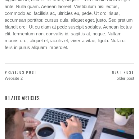
ante. Nulla quam. Aenean laoreet. Vestibulum nisi lectus,
commodo ac, facilisis ac, ultricies eu, pede. Ut orci risus,
accumsan porttitor, cursus quis, aliquet eget, justo. Sed pretium
blandit orci. Ut eu diam at pede suscipit sodales. Aenean lectus
elit, fermentum non, convallis id, sagittis at, neque. Nullam
mauris orci, aliquet et, iaculis et, viverra vitae, ligula. Nulla ut
felis in purus aliquam imperdiet.
Post
PREVIOUS POST
NEXT POST
Previous
Next
Website 2
older post
navigation
Post:
Post:
RELATED ARTICLES