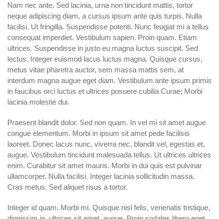
Nam nec ante. Sed lacinia, urna non tincidunt mattis, tortor
neque adipiscing diam, a cursus ipsum ante quis turpis. Nulla
facilisi. Ut fringilla. Suspendisse potenti. Nunc feugiat mi a tellus
consequat imperdiet. Vestibulum sapien. Proin quam. Etiam
ultrices. Suspendisse in justo eu magna luctus suscipit. Sed
lectus. Integer euismod lacus luctus magna. Quisque cursus,
metus vitae pharetra auctor, sem massa mattis sem, at
interdum magna augue eget diam. Vestibulum ante ipsum primis
in faucibus orci luctus et ultrices posuere cubilia Curae; Morbi
lacinia molestie dui.
Praesent blandit dolor. Sed non quam. In vel mi sit amet augue
congue elementum. Morbi in ipsum sit amet pede facilisis
laoreet. Donec lacus nunc, viverra nec, blandit vel, egestas et,
augue. Vestibulum tincidunt malesuada tellus. Ut ultrices ultrices
enim. Curabitur sit amet mauris. Morbi in dui quis est pulvinar
ullamcorper. Nulla facilisi. Integer lacinia sollicitudin massa.
Cras metus. Sed aliquet risus a tortor.
Integer id quam. Morbi mi. Quisque nisl felis, venenatis tristique,
dignissim in, ultrices sit amet, augue. Proin sodales libero eget